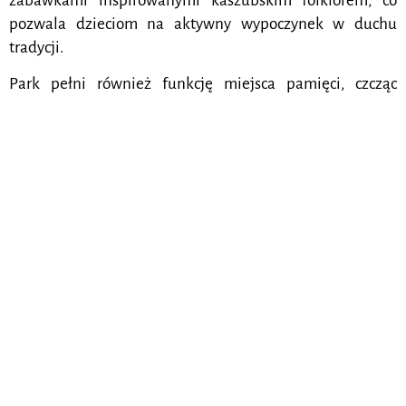
zabawkami inspirowanymi kaszubskim folklorem, co
pozwala dzieciom na aktywny wypoczynek w duchu
tradycji.
Park pełni również funkcję miejsca pamięci, czcząc
kulturę i historię Kaszub oraz jej mieszkańców, którzy
przez wieki kształtowali tożsamość tego regionu. Wizyta
w Kaszubskim Parku Etnograficznym im. Teodory i
Izydora Gulgowskich we Wdzydzach to nie tylko okazja do
zdobycia wiedzy, ale również chwila na zatrzymanie się i
kontemplację w otoczeniu przyrody, która od wieków jest
nierozerwalnie związana z życiem kaszubskich rodzin.
Jest to miejsce, gdzie każdy odwiedzający, bez względu na
wiek, znajdzie coś dla siebie – od historycznych
eksponatów, przez warsztaty rzemieślnicze, aż po
możliwość relaksu na łonie natury. Park ten stanowi
ważny punkt na mapie kulturalnej Polski, będąc nie tylko
świadkiem historii, ale również aktywnym uczestnikiem