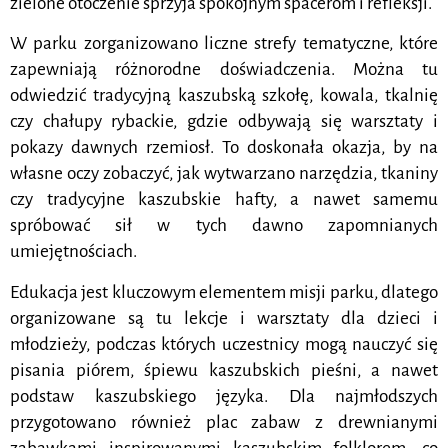
zielone otoczenie sprzyja spokojnym spacerom i refleksji.
W parku zorganizowano liczne strefy tematyczne, które
zapewniają różnorodne doświadczenia. Można tu
odwiedzić tradycyjną kaszubską szkołę, kowala, tkalnię
czy chałupy rybackie, gdzie odbywają się warsztaty i
pokazy dawnych rzemiosł. To doskonała okazja, by na
własne oczy zobaczyć, jak wytwarzano narzędzia, tkaniny
czy tradycyjne kaszubskie hafty, a nawet samemu
spróbować sił w tych dawno zapomnianych
umiejętnościach.
Edukacja jest kluczowym elementem misji parku, dlatego
organizowane są tu lekcje i warsztaty dla dzieci i
młodzieży, podczas których uczestnicy mogą nauczyć się
pisania piórem, śpiewu kaszubskich pieśni, a nawet
podstaw kaszubskiego języka. Dla najmłodszych
przygotowano również plac zabaw z drewnianymi